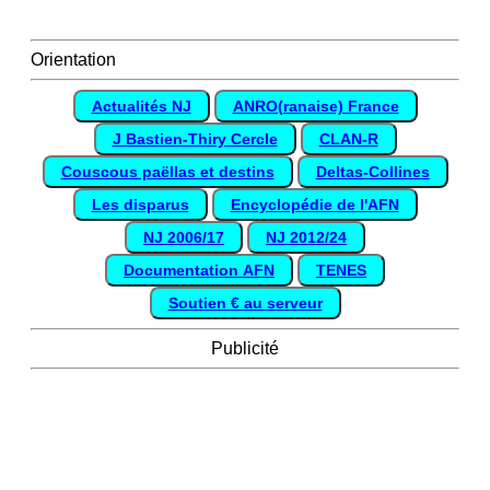
Orientation
Actualités NJ
ANRO(ranaise) France
J Bastien-Thiry Cercle
CLAN-R
Couscous paëllas et destins
Deltas-Collines
Les disparus
Encyclopédie de l'AFN
NJ 2006/17
NJ 2012/24
Documentation AFN
TENES
Soutien € au serveur
Publicité