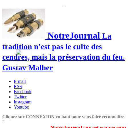
.
NotreJournal
La
tradition n’est pas le culte des
cendres, mais la préservation du feu.
Gustav Malher
E-mail
RSS
Facebook
Twitter
Instagram
Youtube
Cliquez sur CONNEXION en haut pour vous faire reconnaitre
!
NotreJournal sur cet espace couvre du