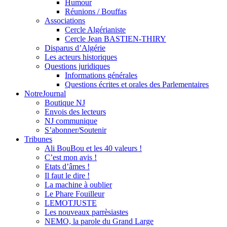
Humour
Réunions / Bouffas
Associations
Cercle Algérianiste
Cercle Jean BASTIEN-THIRY
Disparus d’Algérie
Les acteurs historiques
Questions juridiques
Informations générales
Questions écrites et orales des Parlementaires
NotreJournal
Boutique NJ
Envois des lecteurs
NJ communique
S’abonner/Soutenir
Tribunes
Ali BouBou et les 40 valeurs !
C’est mon avis !
Etats d’âmes !
Il faut le dire !
La machine à oublier
Le Phare Fouilleur
LEMOTJUSTE
Les nouveaux parrèsiastes
NEMO, la parole du Grand Large