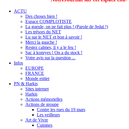
ACTU
Des choses bien !
Espace COMPLOTISTE
La gueule, on ne fait plus ! (Parole de Jedaï !)
Les trésors du NET
Lu sur le NET et bon à savoir !
Merci la gauche !
Restez calmes, il y a le feu !
Sac à konryes ! On a du stock !
Votre avis sur la question ...
Infos
EUROPE
FRANCE
Monde entier
PN & Harkis
Sites internet
Harkis
Actions mémorielles
Actions de groupe
Contre les rues du 19 mars
Les veilleurs
Art de Vivre
Cuisines