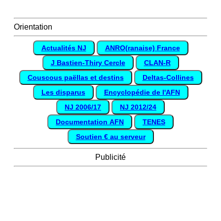
Orientation
Actualités NJ
ANRO(ranaise) France
J Bastien-Thiry Cercle
CLAN-R
Couscous paëllas et destins
Deltas-Collines
Les disparus
Encyclopédie de l'AFN
NJ 2006/17
NJ 2012/24
Documentation AFN
TENES
Soutien € au serveur
Publicité