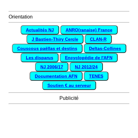
Orientation
Actualités NJ
ANRO(ranaise) France
J Bastien-Thiry Cercle
CLAN-R
Couscous paëllas et destins
Deltas-Collines
Les disparus
Encyclopédie de l'AFN
NJ 2006/17
NJ 2012/24
Documentation AFN
TENES
Soutien € au serveur
Publicité