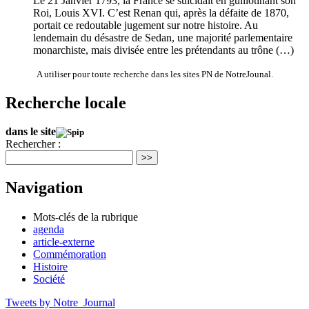
Le 21 Janvier 1793, la France se suicidait en guillotinant son
Roi, Louis XVI. C’est Renan qui, après la défaite de 1870,
portait ce redoutable jugement sur notre histoire. Au
lendemain du désastre de Sedan, une majorité parlementaire
monarchiste, mais divisée entre les prétendants au trône (…)
A utiliser pour toute recherche dans les sites PN de NotreJounal.
Recherche locale
dans le site
Rechercher :
>>
Navigation
Mots-clés de la rubrique
agenda
article-externe
Commémoration
Histoire
Société
Tweets by Notre_Journal