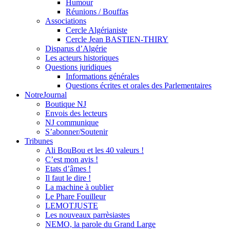
Humour
Réunions / Bouffas
Associations
Cercle Algérianiste
Cercle Jean BASTIEN-THIRY
Disparus d’Algérie
Les acteurs historiques
Questions juridiques
Informations générales
Questions écrites et orales des Parlementaires
NotreJournal
Boutique NJ
Envois des lecteurs
NJ communique
S’abonner/Soutenir
Tribunes
Ali BouBou et les 40 valeurs !
C’est mon avis !
Etats d’âmes !
Il faut le dire !
La machine à oublier
Le Phare Fouilleur
LEMOTJUSTE
Les nouveaux parrèsiastes
NEMO, la parole du Grand Large