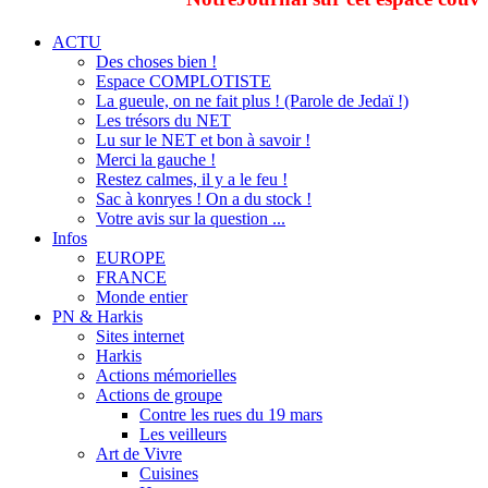
ACTU
Des choses bien !
Espace COMPLOTISTE
La gueule, on ne fait plus ! (Parole de Jedaï !)
Les trésors du NET
Lu sur le NET et bon à savoir !
Merci la gauche !
Restez calmes, il y a le feu !
Sac à konryes ! On a du stock !
Votre avis sur la question ...
Infos
EUROPE
FRANCE
Monde entier
PN & Harkis
Sites internet
Harkis
Actions mémorielles
Actions de groupe
Contre les rues du 19 mars
Les veilleurs
Art de Vivre
Cuisines