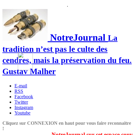
.
NotreJournal
La
tradition n’est pas le culte des
cendres, mais la préservation du feu.
Gustav Malher
E-mail
RSS
Facebook
Twitter
Instagram
Youtube
Cliquez sur CONNEXION en haut pour vous faire reconnaitre
!
NotreJournal sur cet espace couvre du 1