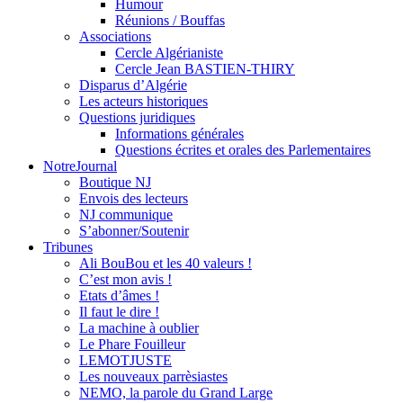
Humour
Réunions / Bouffas
Associations
Cercle Algérianiste
Cercle Jean BASTIEN-THIRY
Disparus d’Algérie
Les acteurs historiques
Questions juridiques
Informations générales
Questions écrites et orales des Parlementaires
NotreJournal
Boutique NJ
Envois des lecteurs
NJ communique
S’abonner/Soutenir
Tribunes
Ali BouBou et les 40 valeurs !
C’est mon avis !
Etats d’âmes !
Il faut le dire !
La machine à oublier
Le Phare Fouilleur
LEMOTJUSTE
Les nouveaux parrèsiastes
NEMO, la parole du Grand Large