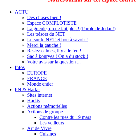
ACTU
Des choses bien !
Espace COMPLOTISTE
La gueule, on ne fait plus ! (Parole de Jedaï !)
Les trésors du NET
Lu sur le NET et bon à savoir !
Merci la gauche !
Restez calmes, il y a le feu !
Sac à konryes ! On a du stock !
Votre avis sur la question ...
Infos
EUROPE
FRANCE
Monde entier
PN & Harkis
Sites internet
Harkis
Actions mémorielles
Actions de groupe
Contre les rues du 19 mars
Les veilleurs
Art de Vivre
Cuisines