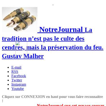
.
NotreJournal
La
tradition n’est pas le culte des
cendres, mais la préservation du feu.
Gustav Malher
E-mail
RSS
Facebook
Twitter
Instagram
Youtube
Cliquez sur CONNEXION en haut pour vous faire reconnaitre
!
NotreJournal sur cet espace couvre du 1er