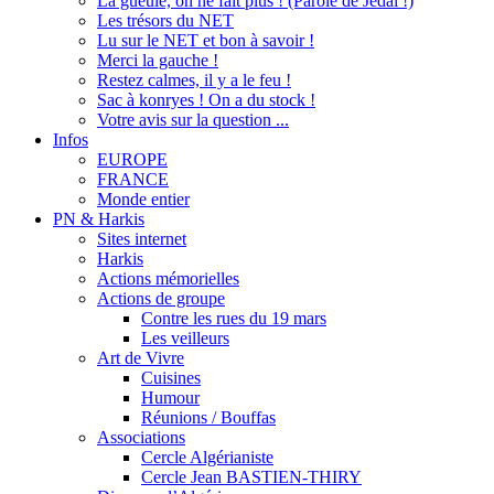
La gueule, on ne fait plus ! (Parole de Jedaï !)
Les trésors du NET
Lu sur le NET et bon à savoir !
Merci la gauche !
Restez calmes, il y a le feu !
Sac à konryes ! On a du stock !
Votre avis sur la question ...
Infos
EUROPE
FRANCE
Monde entier
PN & Harkis
Sites internet
Harkis
Actions mémorielles
Actions de groupe
Contre les rues du 19 mars
Les veilleurs
Art de Vivre
Cuisines
Humour
Réunions / Bouffas
Associations
Cercle Algérianiste
Cercle Jean BASTIEN-THIRY