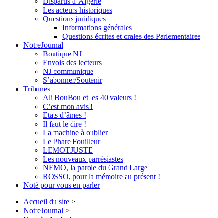
Disparus d’Algérie
Les acteurs historiques
Questions juridiques
Informations générales
Questions écrites et orales des Parlementaires
NotreJournal
Boutique NJ
Envois des lecteurs
NJ communique
S’abonner/Soutenir
Tribunes
Ali BouBou et les 40 valeurs !
C’est mon avis !
Etats d’âmes !
Il faut le dire !
La machine à oublier
Le Phare Fouilleur
LEMOTJUSTE
Les nouveaux parrèsiastes
NEMO, la parole du Grand Large
ROSSO, pour la mémoire au présent !
Noté pour vous en parler
Accueil du site
>
NotreJournal
>