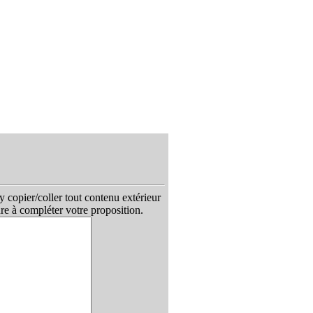
 copier/coller tout contenu extérieur
ure à compléter votre proposition.