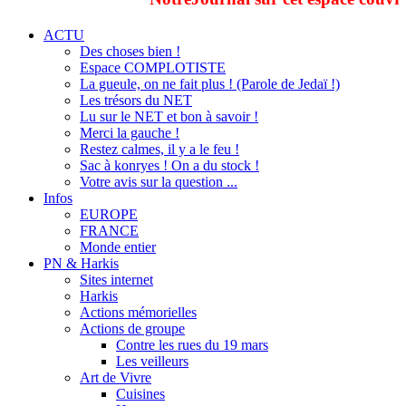
ACTU
Des choses bien !
Espace COMPLOTISTE
La gueule, on ne fait plus ! (Parole de Jedaï !)
Les trésors du NET
Lu sur le NET et bon à savoir !
Merci la gauche !
Restez calmes, il y a le feu !
Sac à konryes ! On a du stock !
Votre avis sur la question ...
Infos
EUROPE
FRANCE
Monde entier
PN & Harkis
Sites internet
Harkis
Actions mémorielles
Actions de groupe
Contre les rues du 19 mars
Les veilleurs
Art de Vivre
Cuisines