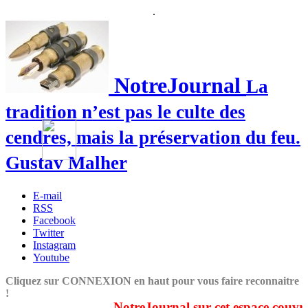
.
NotreJournal
La
tradition n’est pas le culte des
cendres, mais la préservation du feu.
Gustav Malher
E-mail
RSS
Facebook
Twitter
Instagram
Youtube
Cliquez sur CONNEXION en haut pour vous faire reconnaitre
!
NotreJournal sur cet espace couvre du 1e