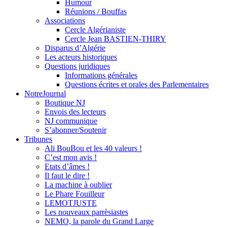
Humour
Réunions / Bouffas
Associations
Cercle Algérianiste
Cercle Jean BASTIEN-THIRY
Disparus d’Algérie
Les acteurs historiques
Questions juridiques
Informations générales
Questions écrites et orales des Parlementaires
NotreJournal
Boutique NJ
Envois des lecteurs
NJ communique
S’abonner/Soutenir
Tribunes
Ali BouBou et les 40 valeurs !
C’est mon avis !
Etats d’âmes !
Il faut le dire !
La machine à oublier
Le Phare Fouilleur
LEMOTJUSTE
Les nouveaux parrèsiastes
NEMO, la parole du Grand Large