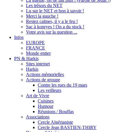
La gueule, on ne fait plus ! (Parole de Jedaï !)
Les trésors du NET
Lu sur le NET et bon à savoir !
Merci la gauche !
Restez calmes, il y a le feu !
Sac à konryes ! On a du stock !
Votre avis sur la question ...
Infos
EUROPE
FRANCE
Monde entier
PN & Harkis
Sites internet
Harkis
Actions mémorielles
Actions de groupe
Contre les rues du 19 mars
Les veilleurs
Art de Vivre
Cuisines
Humour
Réunions / Bouffas
Associations
Cercle Algérianiste
Cercle Jean BASTIEN-THIRY