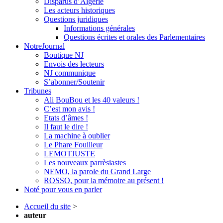
Disparus d’Algérie
Les acteurs historiques
Questions juridiques
Informations générales
Questions écrites et orales des Parlementaires
NotreJournal
Boutique NJ
Envois des lecteurs
NJ communique
S’abonner/Soutenir
Tribunes
Ali BouBou et les 40 valeurs !
C’est mon avis !
Etats d’âmes !
Il faut le dire !
La machine à oublier
Le Phare Fouilleur
LEMOTJUSTE
Les nouveaux parrèsiastes
NEMO, la parole du Grand Large
ROSSO, pour la mémoire au présent !
Noté pour vous en parler
Accueil du site
>
auteur