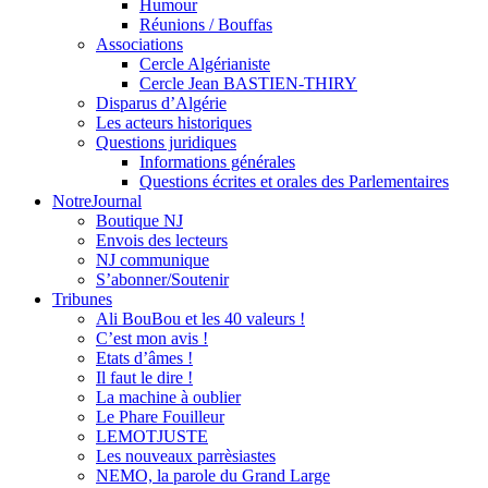
Humour
Réunions / Bouffas
Associations
Cercle Algérianiste
Cercle Jean BASTIEN-THIRY
Disparus d’Algérie
Les acteurs historiques
Questions juridiques
Informations générales
Questions écrites et orales des Parlementaires
NotreJournal
Boutique NJ
Envois des lecteurs
NJ communique
S’abonner/Soutenir
Tribunes
Ali BouBou et les 40 valeurs !
C’est mon avis !
Etats d’âmes !
Il faut le dire !
La machine à oublier
Le Phare Fouilleur
LEMOTJUSTE
Les nouveaux parrèsiastes
NEMO, la parole du Grand Large