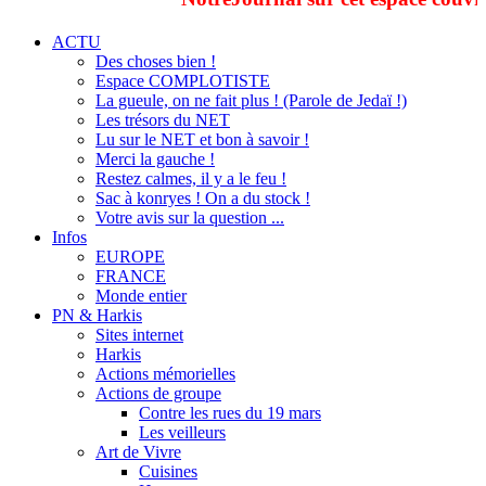
ACTU
Des choses bien !
Espace COMPLOTISTE
La gueule, on ne fait plus ! (Parole de Jedaï !)
Les trésors du NET
Lu sur le NET et bon à savoir !
Merci la gauche !
Restez calmes, il y a le feu !
Sac à konryes ! On a du stock !
Votre avis sur la question ...
Infos
EUROPE
FRANCE
Monde entier
PN & Harkis
Sites internet
Harkis
Actions mémorielles
Actions de groupe
Contre les rues du 19 mars
Les veilleurs
Art de Vivre
Cuisines