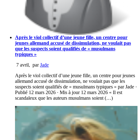
Après le viol collectif d’une jeune fille, un centre pour
jeunes allemand accusé de dissimulation, ne voulait pas
que les suspects soient qualifiés de « musulmans
typiques »
7 avril
,
par
Jade
Après le viol collectif d’une jeune fille, un centre pour jeunes
allemand accusé de dissimulation, ne voulait pas que les
suspects soient qualifiés de « musulmans typiques » par Jade ·
Publié 12 mars 2026 · Mis à jour 12 mars 2026 « Il est
scandaleux que les auteurs musulmans soient (…)