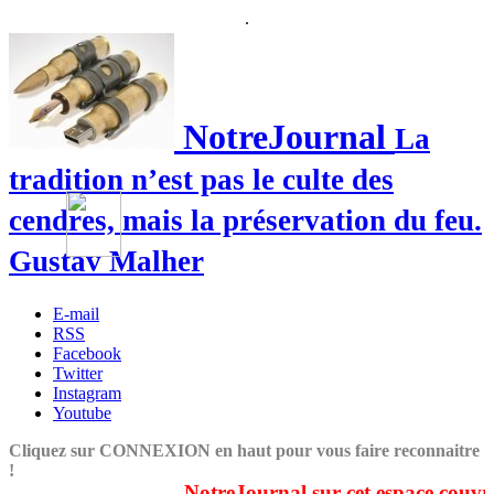
.
NotreJournal
La
tradition n’est pas le culte des
cendres, mais la préservation du feu.
Gustav Malher
E-mail
RSS
Facebook
Twitter
Instagram
Youtube
Cliquez sur CONNEXION en haut pour vous faire reconnaitre
!
NotreJournal sur cet espace couvre du 1