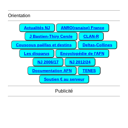
Orientation
Actualités NJ
ANRO(ranaise) France
J Bastien-Thiry Cercle
CLAN-R
Couscous paëllas et destins
Deltas-Collines
Les disparus
Encyclopédie de l'AFN
NJ 2006/17
NJ 2012/24
Documentation AFN
TENES
Soutien € au serveur
Publicité