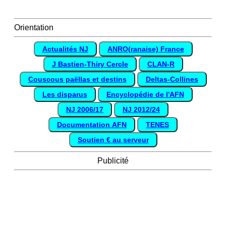
Orientation
Actualités NJ
ANRO(ranaise) France
J Bastien-Thiry Cercle
CLAN-R
Couscous paëllas et destins
Deltas-Collines
Les disparus
Encyclopédie de l'AFN
NJ 2006/17
NJ 2012/24
Documentation AFN
TENES
Soutien € au serveur
Publicité