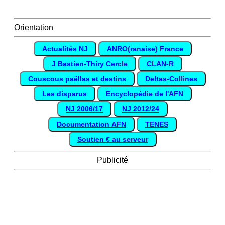
Orientation
Actualités NJ
ANRO(ranaise) France
J Bastien-Thiry Cercle
CLAN-R
Couscous paëllas et destins
Deltas-Collines
Les disparus
Encyclopédie de l'AFN
NJ 2006/17
NJ 2012/24
Documentation AFN
TENES
Soutien € au serveur
Publicité