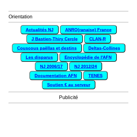
Orientation
Actualités NJ
ANRO(ranaise) France
J Bastien-Thiry Cercle
CLAN-R
Couscous paëllas et destins
Deltas-Collines
Les disparus
Encyclopédie de l'AFN
NJ 2006/17
NJ 2012/24
Documentation AFN
TENES
Soutien € au serveur
Publicité