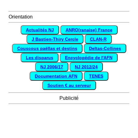
Orientation
Actualités NJ
ANRO(ranaise) France
J Bastien-Thiry Cercle
CLAN-R
Couscous paëllas et destins
Deltas-Collines
Les disparus
Encyclopédie de l'AFN
NJ 2006/17
NJ 2012/24
Documentation AFN
TENES
Soutien € au serveur
Publicité