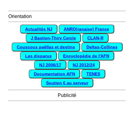
Orientation
Actualités NJ
ANRO(ranaise) France
J Bastien-Thiry Cercle
CLAN-R
Couscous paëllas et destins
Deltas-Collines
Les disparus
Encyclopédie de l'AFN
NJ 2006/17
NJ 2012/24
Documentation AFN
TENES
Soutien € au serveur
Publicité