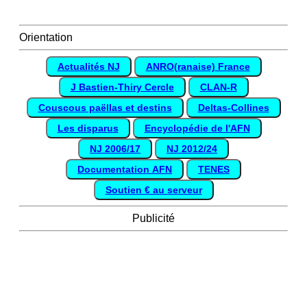
Orientation
Actualités NJ
ANRO(ranaise) France
J Bastien-Thiry Cercle
CLAN-R
Couscous paëllas et destins
Deltas-Collines
Les disparus
Encyclopédie de l'AFN
NJ 2006/17
NJ 2012/24
Documentation AFN
TENES
Soutien € au serveur
Publicité