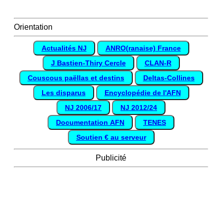
Orientation
Actualités NJ
ANRO(ranaise) France
J Bastien-Thiry Cercle
CLAN-R
Couscous paëllas et destins
Deltas-Collines
Les disparus
Encyclopédie de l'AFN
NJ 2006/17
NJ 2012/24
Documentation AFN
TENES
Soutien € au serveur
Publicité