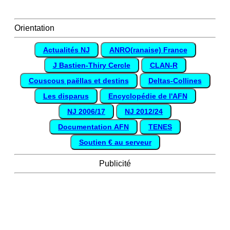
Orientation
Actualités NJ
ANRO(ranaise) France
J Bastien-Thiry Cercle
CLAN-R
Couscous paëllas et destins
Deltas-Collines
Les disparus
Encyclopédie de l'AFN
NJ 2006/17
NJ 2012/24
Documentation AFN
TENES
Soutien € au serveur
Publicité