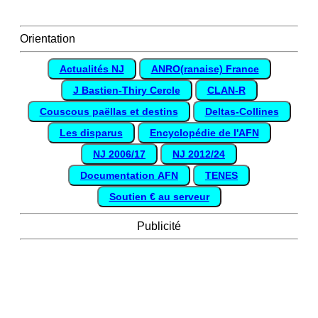
Orientation
Actualités NJ
ANRO(ranaise) France
J Bastien-Thiry Cercle
CLAN-R
Couscous paëllas et destins
Deltas-Collines
Les disparus
Encyclopédie de l'AFN
NJ 2006/17
NJ 2012/24
Documentation AFN
TENES
Soutien € au serveur
Publicité