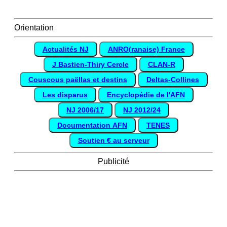
Orientation
Actualités NJ
ANRO(ranaise) France
J Bastien-Thiry Cercle
CLAN-R
Couscous paëllas et destins
Deltas-Collines
Les disparus
Encyclopédie de l'AFN
NJ 2006/17
NJ 2012/24
Documentation AFN
TENES
Soutien € au serveur
Publicité