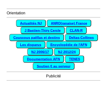
Orientation
Actualités NJ
ANRO(ranaise) France
J Bastien-Thiry Cercle
CLAN-R
Couscous paëllas et destins
Deltas-Collines
Les disparus
Encyclopédie de l'AFN
NJ 2006/17
NJ 2012/24
Documentation AFN
TENES
Soutien € au serveur
Publicité