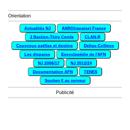
Orientation
Actualités NJ
ANRO(ranaise) France
J Bastien-Thiry Cercle
CLAN-R
Couscous paëllas et destins
Deltas-Collines
Les disparus
Encyclopédie de l'AFN
NJ 2006/17
NJ 2012/24
Documentation AFN
TENES
Soutien € au serveur
Publicité