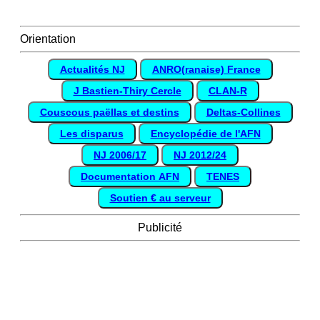
Orientation
Actualités NJ
ANRO(ranaise) France
J Bastien-Thiry Cercle
CLAN-R
Couscous paëllas et destins
Deltas-Collines
Les disparus
Encyclopédie de l'AFN
NJ 2006/17
NJ 2012/24
Documentation AFN
TENES
Soutien € au serveur
Publicité