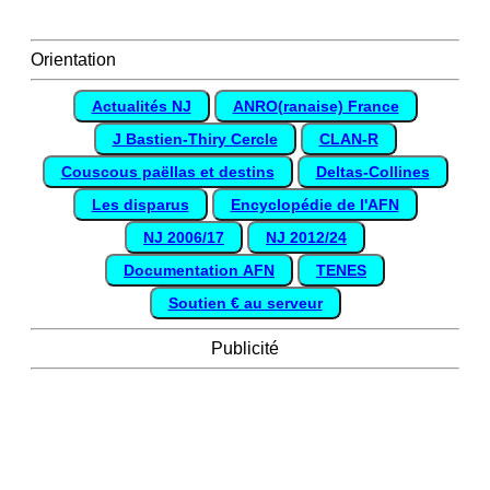
Orientation
Actualités NJ
ANRO(ranaise) France
J Bastien-Thiry Cercle
CLAN-R
Couscous paëllas et destins
Deltas-Collines
Les disparus
Encyclopédie de l'AFN
NJ 2006/17
NJ 2012/24
Documentation AFN
TENES
Soutien € au serveur
Publicité