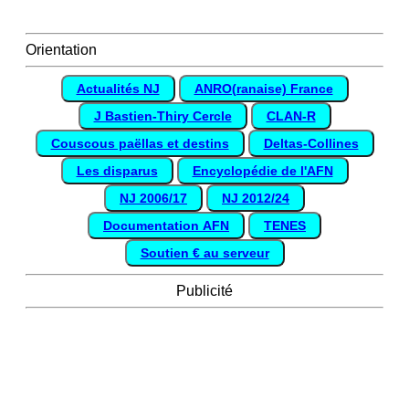
Orientation
Actualités NJ
ANRO(ranaise) France
J Bastien-Thiry Cercle
CLAN-R
Couscous paëllas et destins
Deltas-Collines
Les disparus
Encyclopédie de l'AFN
NJ 2006/17
NJ 2012/24
Documentation AFN
TENES
Soutien € au serveur
Publicité