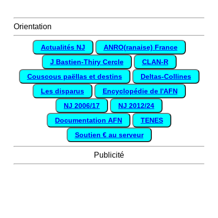
Orientation
Actualités NJ
ANRO(ranaise) France
J Bastien-Thiry Cercle
CLAN-R
Couscous paëllas et destins
Deltas-Collines
Les disparus
Encyclopédie de l'AFN
NJ 2006/17
NJ 2012/24
Documentation AFN
TENES
Soutien € au serveur
Publicité