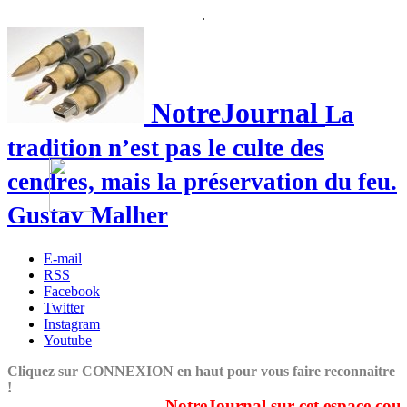
.
NotreJournal
La
tradition n’est pas le culte des
cendres, mais la préservation du feu.
Gustav Malher
E-mail
RSS
Facebook
Twitter
Instagram
Youtube
Cliquez sur CONNEXION en haut pour vous faire reconnaitre
!
NotreJournal sur cet espace couvre 