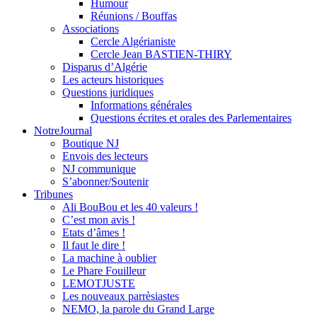
Humour
Réunions / Bouffas
Associations
Cercle Algérianiste
Cercle Jean BASTIEN-THIRY
Disparus d’Algérie
Les acteurs historiques
Questions juridiques
Informations générales
Questions écrites et orales des Parlementaires
NotreJournal
Boutique NJ
Envois des lecteurs
NJ communique
S’abonner/Soutenir
Tribunes
Ali BouBou et les 40 valeurs !
C’est mon avis !
Etats d’âmes !
Il faut le dire !
La machine à oublier
Le Phare Fouilleur
LEMOTJUSTE
Les nouveaux parrèsiastes
NEMO, la parole du Grand Large