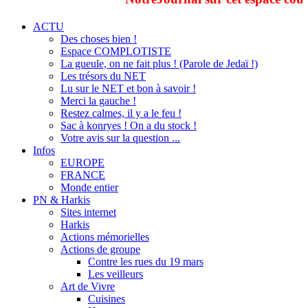
ACTU
Des choses bien !
Espace COMPLOTISTE
La gueule, on ne fait plus ! (Parole de Jedaï !)
Les trésors du NET
Lu sur le NET et bon à savoir !
Merci la gauche !
Restez calmes, il y a le feu !
Sac à konryes ! On a du stock !
Votre avis sur la question ...
Infos
EUROPE
FRANCE
Monde entier
PN & Harkis
Sites internet
Harkis
Actions mémorielles
Actions de groupe
Contre les rues du 19 mars
Les veilleurs
Art de Vivre
Cuisines