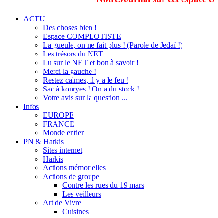
ACTU
Des choses bien !
Espace COMPLOTISTE
La gueule, on ne fait plus ! (Parole de Jedaï !)
Les trésors du NET
Lu sur le NET et bon à savoir !
Merci la gauche !
Restez calmes, il y a le feu !
Sac à konryes ! On a du stock !
Votre avis sur la question ...
Infos
EUROPE
FRANCE
Monde entier
PN & Harkis
Sites internet
Harkis
Actions mémorielles
Actions de groupe
Contre les rues du 19 mars
Les veilleurs
Art de Vivre
Cuisines