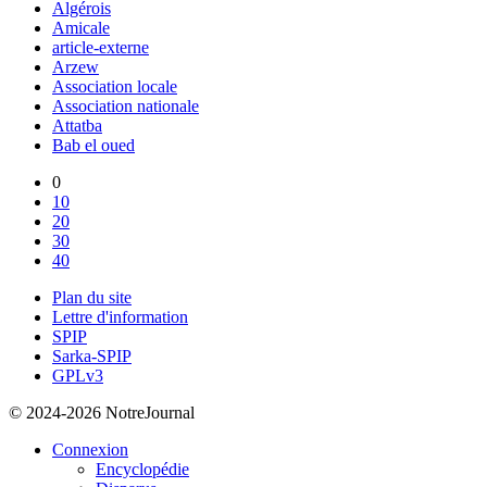
Algérois
Amicale
article-externe
Arzew
Association locale
Association nationale
Attatba
Bab el oued
0
10
20
30
40
Plan du site
Lettre d'information
SPIP
Sarka-SPIP
GPLv3
© 2024-2026 NotreJournal
Connexion
Encyclopédie