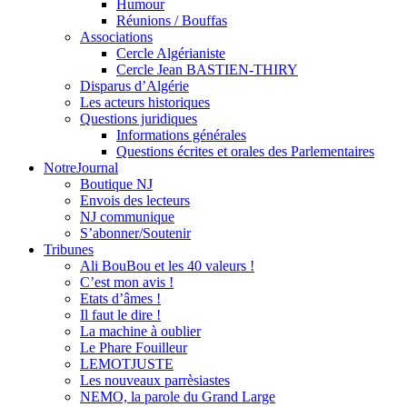
Humour
Réunions / Bouffas
Associations
Cercle Algérianiste
Cercle Jean BASTIEN-THIRY
Disparus d’Algérie
Les acteurs historiques
Questions juridiques
Informations générales
Questions écrites et orales des Parlementaires
NotreJournal
Boutique NJ
Envois des lecteurs
NJ communique
S’abonner/Soutenir
Tribunes
Ali BouBou et les 40 valeurs !
C’est mon avis !
Etats d’âmes !
Il faut le dire !
La machine à oublier
Le Phare Fouilleur
LEMOTJUSTE
Les nouveaux parrèsiastes
NEMO, la parole du Grand Large