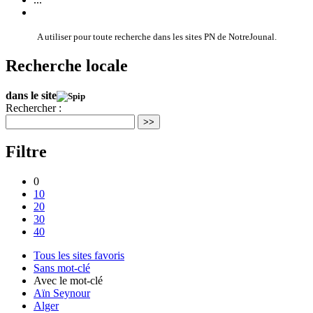
A utiliser pour toute recherche dans les sites PN de NotreJounal.
Recherche locale
dans le site
Rechercher :
>>
Filtre
0
10
20
30
40
Tous les sites favoris
Sans mot-clé
Avec le mot-clé
Aïn Seynour
Alger