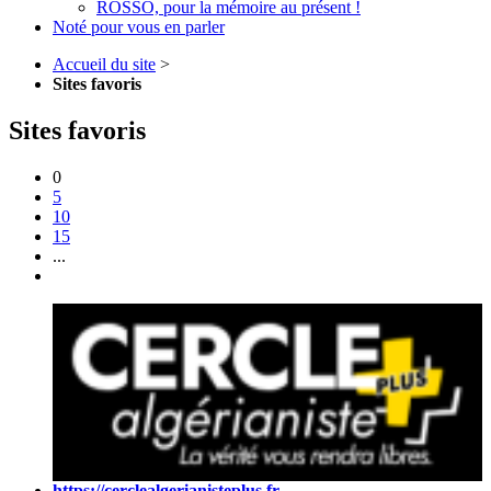
ROSSO, pour la mémoire au présent !
Noté pour vous en parler
Accueil du site
>
Sites favoris
Sites favoris
0
5
10
15
...
https://cerclealgerianisteplus.fr