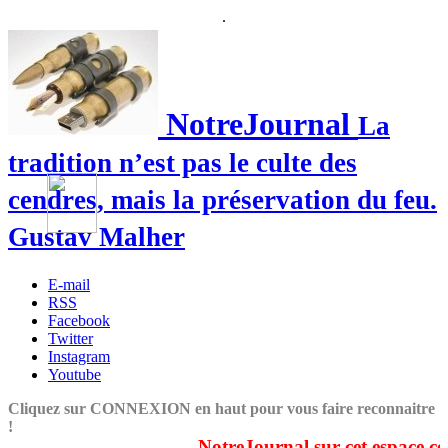
.
NotreJournal
La
tradition n’est pas le culte des
cendres, mais la préservation du feu.
Gustav Malher
E-mail
RSS
Facebook
Twitter
Instagram
Youtube
Cliquez sur CONNEXION en haut pour vous faire reconnaitre
!
NotreJournal sur cet espace couv