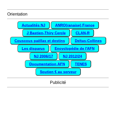
Orientation
Actualités NJ
ANRO(ranaise) France
J Bastien-Thiry Cercle
CLAN-R
Couscous paëllas et destins
Deltas-Collines
Les disparus
Encyclopédie de l'AFN
NJ 2006/17
NJ 2012/24
Documentation AFN
TENES
Soutien € au serveur
Publicité