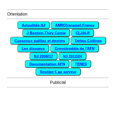
Orientation
Actualités NJ
ANRO(ranaise) France
J Bastien-Thiry Cercle
CLAN-R
Couscous paëllas et destins
Deltas-Collines
Les disparus
Encyclopédie de l'AFN
NJ 2006/17
NJ 2012/24
Documentation AFN
TENES
Soutien € au serveur
Publicité