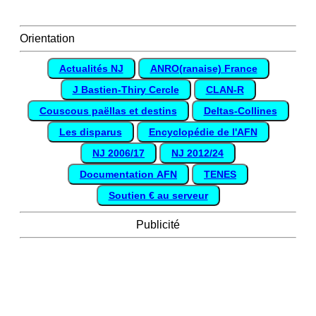
Orientation
Actualités NJ
ANRO(ranaise) France
J Bastien-Thiry Cercle
CLAN-R
Couscous paëllas et destins
Deltas-Collines
Les disparus
Encyclopédie de l'AFN
NJ 2006/17
NJ 2012/24
Documentation AFN
TENES
Soutien € au serveur
Publicité