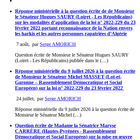
Réponse ministérielle à la question écrite de de Monsieur
le Sénateur Hugues SAURY (Loiret - Les Républicains)
sur les modalités d’application de la loi n° 2022-229 du 23
février 2022 portant reconnaissance de la Nation envers
les harkis et les autres personnes rapatriées d’Algérie
7 août
,
par
Serge AMORICH
Question écrite de Monsieur le Sénateur Hugues SAURY
(Loiret - Les Républicains) publiée dans le (…)
Réponse ministérielle du 9 juillet 2026 à la question écrite
de Monsieur le Sénateur Michel MASSET (Lot-et-
Garonne – Rassemblement Démocratique et Social
Européen) sur la loi n° 2022-229 du 23 février 2022
24 juillet
,
par
Serge AMORICH
Réponse ministérielle du 9 juillet 2026 à la question écrite de
Monsieur le Sénateur Michel (…)
Question écrite de Madame la Sénatrice Maryse
CARRÈRE (Hautes-Pyrénées - Rassemblement
Démocratique et Social Européen) sur la mise en œuvre