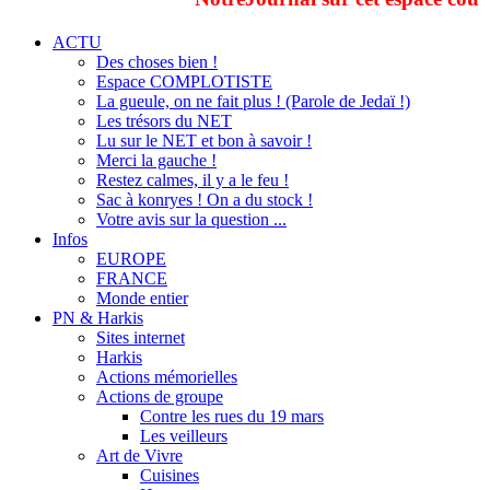
ACTU
Des choses bien !
Espace COMPLOTISTE
La gueule, on ne fait plus ! (Parole de Jedaï !)
Les trésors du NET
Lu sur le NET et bon à savoir !
Merci la gauche !
Restez calmes, il y a le feu !
Sac à konryes ! On a du stock !
Votre avis sur la question ...
Infos
EUROPE
FRANCE
Monde entier
PN & Harkis
Sites internet
Harkis
Actions mémorielles
Actions de groupe
Contre les rues du 19 mars
Les veilleurs
Art de Vivre
Cuisines