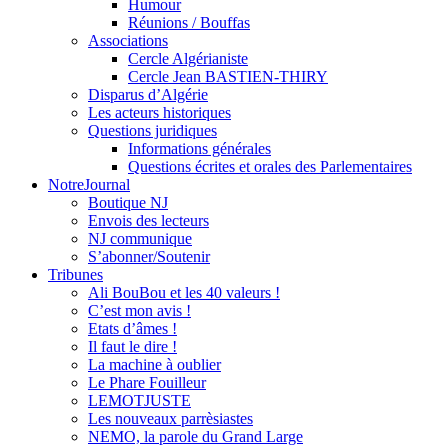
Humour
Réunions / Bouffas
Associations
Cercle Algérianiste
Cercle Jean BASTIEN-THIRY
Disparus d’Algérie
Les acteurs historiques
Questions juridiques
Informations générales
Questions écrites et orales des Parlementaires
NotreJournal
Boutique NJ
Envois des lecteurs
NJ communique
S’abonner/Soutenir
Tribunes
Ali BouBou et les 40 valeurs !
C’est mon avis !
Etats d’âmes !
Il faut le dire !
La machine à oublier
Le Phare Fouilleur
LEMOTJUSTE
Les nouveaux parrèsiastes
NEMO, la parole du Grand Large