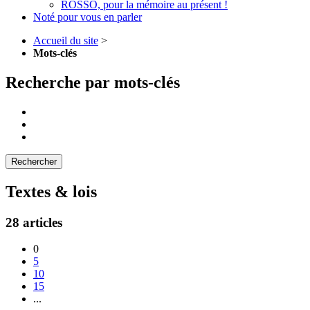
ROSSO, pour la mémoire au présent !
Noté pour vous en parler
Accueil du site
>
Mots-clés
Recherche par mots-clés
Textes & lois
28 articles
0
5
10
15
...