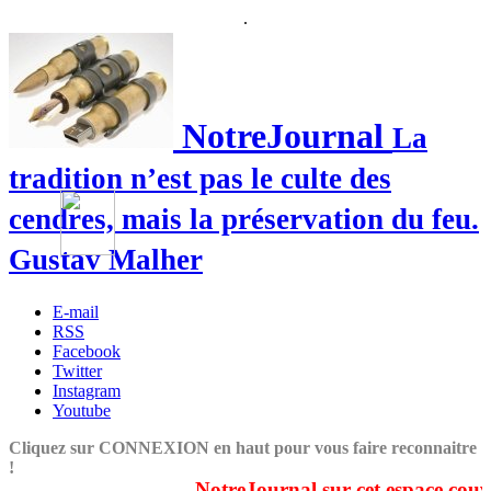
.
NotreJournal
La
tradition n’est pas le culte des
cendres, mais la préservation du feu.
Gustav Malher
E-mail
RSS
Facebook
Twitter
Instagram
Youtube
Cliquez sur CONNEXION en haut pour vous faire reconnaitre
!
NotreJournal sur cet espace couvre 