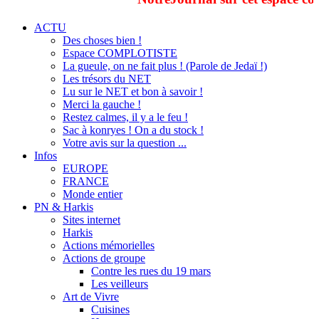
ACTU
Des choses bien !
Espace COMPLOTISTE
La gueule, on ne fait plus ! (Parole de Jedaï !)
Les trésors du NET
Lu sur le NET et bon à savoir !
Merci la gauche !
Restez calmes, il y a le feu !
Sac à konryes ! On a du stock !
Votre avis sur la question ...
Infos
EUROPE
FRANCE
Monde entier
PN & Harkis
Sites internet
Harkis
Actions mémorielles
Actions de groupe
Contre les rues du 19 mars
Les veilleurs
Art de Vivre
Cuisines