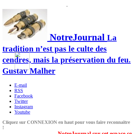
.
NotreJournal
La
tradition n’est pas le culte des
cendres, mais la préservation du feu.
Gustav Malher
E-mail
RSS
Facebook
Twitter
Instagram
Youtube
Cliquez sur CONNEXION en haut pour vous faire reconnaitre
!
NotreJournal sur cet espace couv