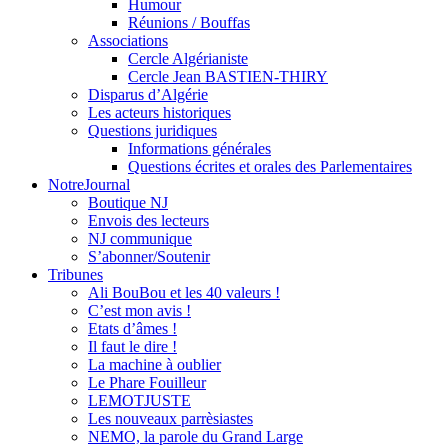
Humour
Réunions / Bouffas
Associations
Cercle Algérianiste
Cercle Jean BASTIEN-THIRY
Disparus d’Algérie
Les acteurs historiques
Questions juridiques
Informations générales
Questions écrites et orales des Parlementaires
NotreJournal
Boutique NJ
Envois des lecteurs
NJ communique
S’abonner/Soutenir
Tribunes
Ali BouBou et les 40 valeurs !
C’est mon avis !
Etats d’âmes !
Il faut le dire !
La machine à oublier
Le Phare Fouilleur
LEMOTJUSTE
Les nouveaux parrèsiastes
NEMO, la parole du Grand Large